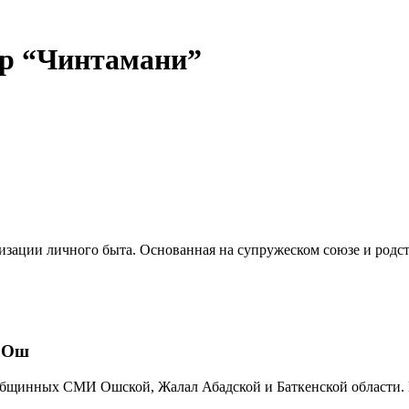
р “Чинтамани”
низации личного быта. Основанная на супружеском союзе и родс
е Ош
 общинных СМИ Ошской, Жалал Абадской и Баткенской области