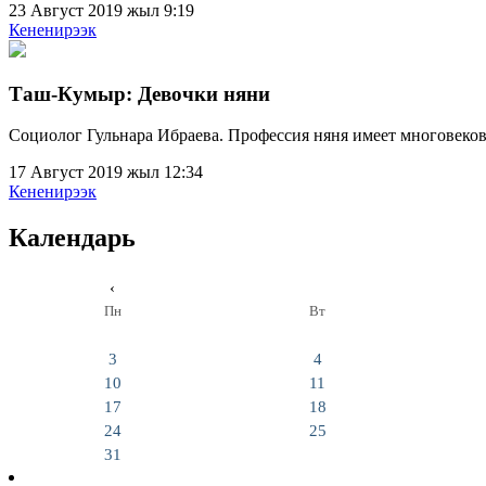
23 Август 2019 жыл 9:19
Кененирээк
Таш-Кумыр: Девочки няни
Социолог Гульнара Ибраева. Профессия няня имеет многовек
17 Август 2019 жыл 12:34
Кененирээк
Календарь
‹
Пн
Вт
3
4
10
11
17
18
24
25
31