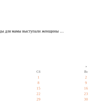
ницы для мамы выступали женщины …
›
Сб
Вс
1
2
8
9
15
16
22
23
29
30